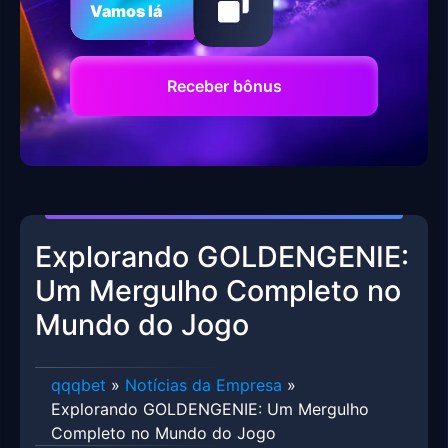
Vamos lá
Receber bônus
Explorando GOLDENGENIE:
Um Mergulho Completo no
Mundo do Jogo
qqqbet
»
Notícias da Empresa
»
Explorando GOLDENGENIE: Um Mergulho
Completo no Mundo do Jogo