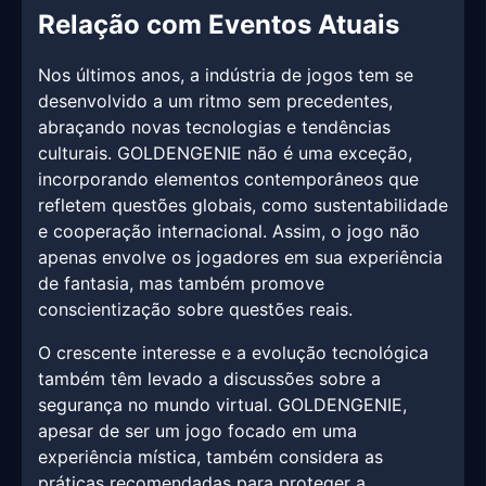
Relação com Eventos Atuais
Nos últimos anos, a indústria de jogos tem se
desenvolvido a um ritmo sem precedentes,
abraçando novas tecnologias e tendências
culturais. GOLDENGENIE não é uma exceção,
incorporando elementos contemporâneos que
refletem questões globais, como sustentabilidade
e cooperação internacional. Assim, o jogo não
apenas envolve os jogadores em sua experiência
de fantasia, mas também promove
conscientização sobre questões reais.
O crescente interesse e a evolução tecnológica
também têm levado a discussões sobre a
segurança no mundo virtual. GOLDENGENIE,
apesar de ser um jogo focado em uma
experiência mística, também considera as
práticas recomendadas para proteger a