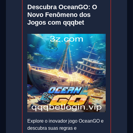
Descubra OceanGO: O
Novo Fenômeno dos
Jogos com qqqbet
Explore o inovador jogo OceanGO e
descubra suas regras e