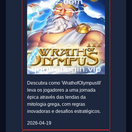
Descubra como 'WrathofOlympusIII'
leva os jogadores a uma jornada
épica através das lendas da
mitologia grega, com regras
inovadoras e desafios estratégicos.
2026-04-19