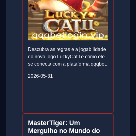
Descubra as regras e a jogabilidade
do novo jogo LuckyCatII e como ele
se conecta com a plataforma qqqbet.
2026-05-31
MasterTiger: Um
Mergulho no Mundo do