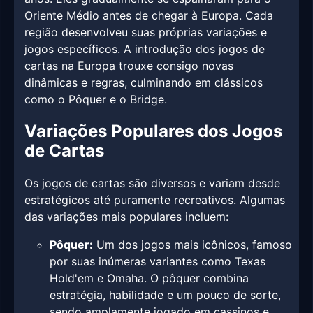
Oriente Médio antes de chegar à Europa. Cada
região desenvolveu suas próprias variações e
jogos específicos. A introdução dos jogos de
cartas na Europa trouxe consigo novas
dinâmicas e regras, culminando em clássicos
como o Pôquer e o Bridge.
Variações Populares dos Jogos
de Cartas
Os jogos de cartas são diversos e variam desde
estratégicos até puramente recreativos. Algumas
das variações mais populares incluem:
Pôquer:
Um dos jogos mais icônicos, famoso
por suas inúmeras variantes como Texas
Hold'em e Omaha. O pôquer combina
estratégia, habilidade e um pouco de sorte,
sendo amplamente jogado em cassinos e