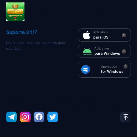
Suporte 24/7
Aplicativo
para iOS
Envie-nos um e-mail se ainda tiver
dúvidas!
Aplicativo
para Windows
Application
for Windows