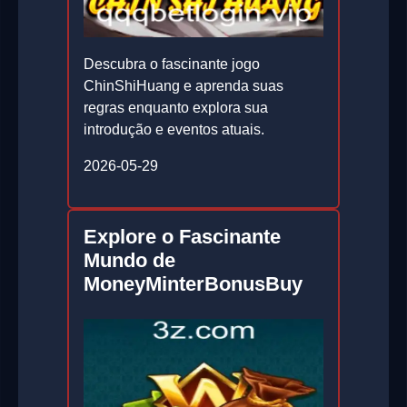
Descubra o fascinante jogo
ChinShiHuang e aprenda suas
regras enquanto explora sua
introdução e eventos atuais.
2026-05-29
Explore o Fascinante
Mundo de
MoneyMinterBonusBuy