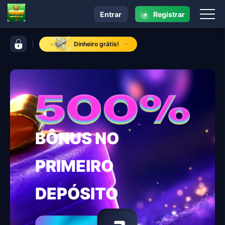
+
Entrar
Registrar
navegação qqqbet
barra de controle qqqbet
Dinheiro grátis!
BÔNUS NO
PRIMEIRO
DEPÓSITO