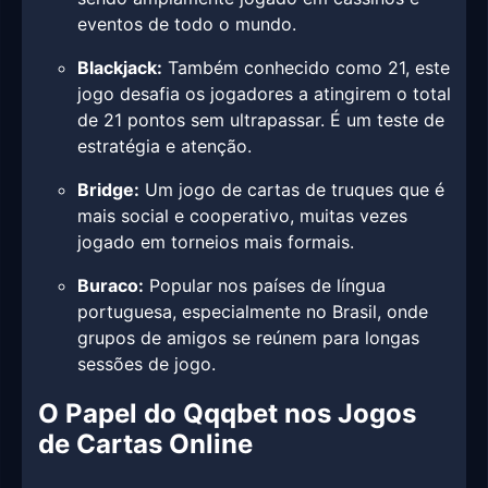
eventos de todo o mundo.
Blackjack:
Também conhecido como 21, este
jogo desafia os jogadores a atingirem o total
de 21 pontos sem ultrapassar. É um teste de
estratégia e atenção.
Bridge:
Um jogo de cartas de truques que é
mais social e cooperativo, muitas vezes
jogado em torneios mais formais.
Buraco:
Popular nos países de língua
portuguesa, especialmente no Brasil, onde
grupos de amigos se reúnem para longas
sessões de jogo.
O Papel do Qqqbet nos Jogos
de Cartas Online