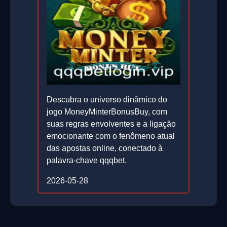
Descubra o universo dinâmico do
jogo MoneyMinterBonusBuy, com
suas regras envolventes e a ligação
emocionante com o fenômeno atual
das apostas online, conectado à
palavra-chave qqqbet.
2026-05-28