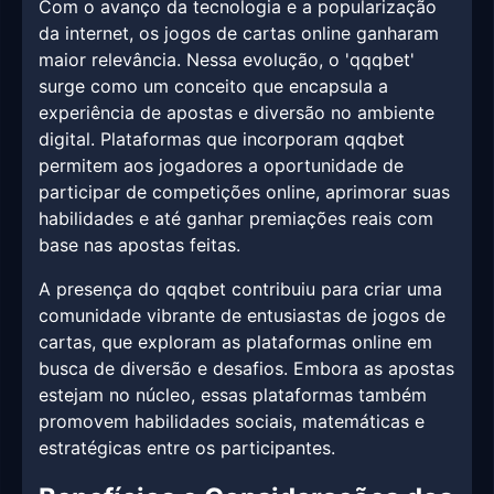
Com o avanço da tecnologia e a popularização
da internet, os jogos de cartas online ganharam
maior relevância. Nessa evolução, o 'qqqbet'
surge como um conceito que encapsula a
experiência de apostas e diversão no ambiente
digital. Plataformas que incorporam qqqbet
permitem aos jogadores a oportunidade de
participar de competições online, aprimorar suas
habilidades e até ganhar premiações reais com
base nas apostas feitas.
A presença do qqqbet contribuiu para criar uma
comunidade vibrante de entusiastas de jogos de
cartas, que exploram as plataformas online em
busca de diversão e desafios. Embora as apostas
estejam no núcleo, essas plataformas também
promovem habilidades sociais, matemáticas e
estratégicas entre os participantes.