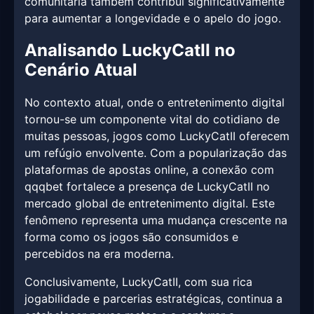
comunitária também contribui significativamente
para aumentar a longevidade e o apelo do jogo.
Analisando LuckyCatII no
Cenário Atual
No contexto atual, onde o entretenimento digital
tornou-se um componente vital do cotidiano de
muitas pessoas, jogos como LuckyCatII oferecem
um refúgio envolvente. Com a popularização das
plataformas de apostas online, a conexão com
qqqbet fortalece a presença de LuckyCatII no
mercado global de entretenimento digital. Este
fenômeno representa uma mudança crescente na
forma como os jogos são consumidos e
percebidos na era moderna.
Conclusivamente, LuckyCatII, com sua rica
jogabilidade e parcerias estratégicas, continua a