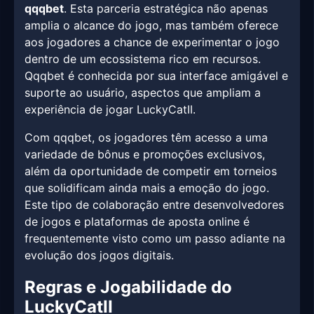
qqqbet
. Esta parceria estratégica não apenas
amplia o alcance do jogo, mas também oferece
aos jogadores a chance de experimentar o jogo
dentro de um ecossistema rico em recursos.
Qqqbet é conhecida por sua interface amigável e
suporte ao usuário, aspectos que ampliam a
experiência de jogar LuckyCatII.
Com qqqbet, os jogadores têm acesso a uma
variedade de bônus e promoções exclusivos,
além da oportunidade de competir em torneios
que solidificam ainda mais a emoção do jogo.
Este tipo de colaboração entre desenvolvedores
de jogos e plataformas de aposta online é
frequentemente visto como um passo adiante na
evolução dos jogos digitais.
Regras e Jogabilidade do
LuckyCatII