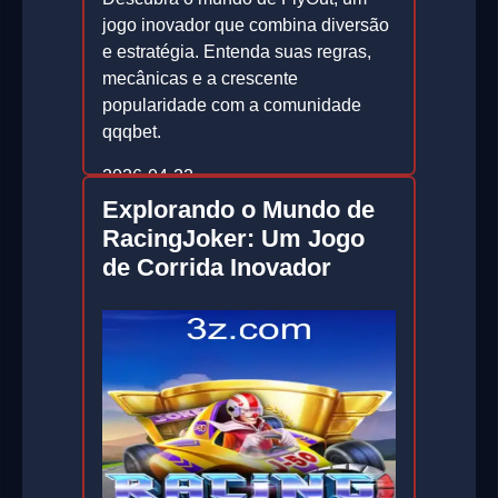
jogo inovador que combina diversão
e estratégia. Entenda suas regras,
mecânicas e a crescente
popularidade com a comunidade
qqqbet.
2026-04-22
Explorando o Mundo de
RacingJoker: Um Jogo
de Corrida Inovador