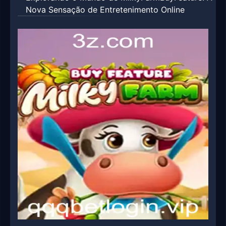
Nova Sensação de Entretenimento Online