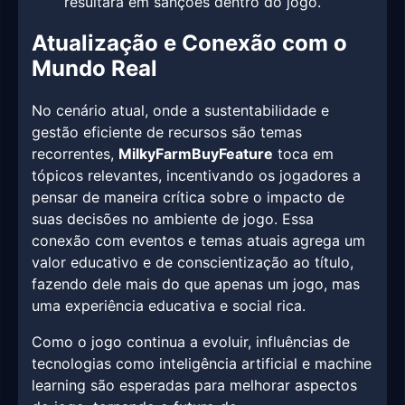
resultará em sanções dentro do jogo.
Atualização e Conexão com o
Mundo Real
No cenário atual, onde a sustentabilidade e
gestão eficiente de recursos são temas
recorrentes,
MilkyFarmBuyFeature
toca em
tópicos relevantes, incentivando os jogadores a
pensar de maneira crítica sobre o impacto de
suas decisões no ambiente de jogo. Essa
conexão com eventos e temas atuais agrega um
valor educativo e de conscientização ao título,
fazendo dele mais do que apenas um jogo, mas
uma experiência educativa e social rica.
Como o jogo continua a evoluir, influências de
tecnologias como inteligência artificial e machine
learning são esperadas para melhorar aspectos