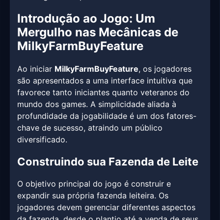
Introdução ao Jogo: Um
Mergulho nas Mecânicas de
MilkyFarmBuyFeature
Ao iniciar
MilkyFarmBuyFeature
, os jogadores
são apresentados a uma interface intuitiva que
favorece tanto iniciantes quanto veteranos do
mundo dos games. A simplicidade aliada à
profundidade da jogabilidade é um dos fatores-
chave de sucesso, atraindo um público
diversificado.
Construindo sua Fazenda de Leite
O objetivo principal do jogo é construir e
expandir sua própria fazenda leiteira. Os
jogadores devem gerenciar diferentes aspectos
da fazenda, desde o plantio até a venda de seus