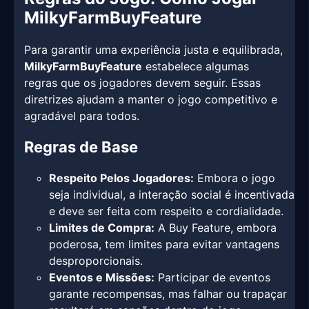
MilkyFarmBuyFeature
Para garantir uma experiência justa e equilibrada,
MilkyFarmBuyFeature
estabelece algumas
regras que os jogadores devem seguir. Essas
diretrizes ajudam a manter o jogo competitivo e
agradável para todos.
Regras de Base
Respeito Pelos Jogadores:
Embora o jogo
seja individual, a interação social é incentivada
e deve ser feita com respeito e cordialidade.
Limites de Compra:
A Buy Feature, embora
poderosa, tem limites para evitar vantagens
desproporcionais.
Eventos e Missões:
Participar de eventos
garante recompensas, mas falhar ou trapaçar