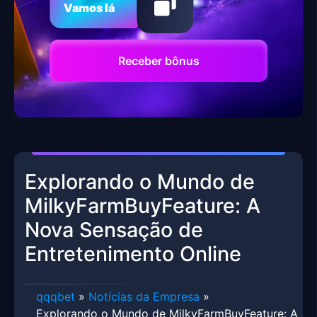
Vamos lá
Receber bônus
Explorando o Mundo de
MilkyFarmBuyFeature: A
Nova Sensação de
Entretenimento Online
qqqbet
»
Notícias da Empresa
»
Explorando o Mundo de MilkyFarmBuyFeature: A