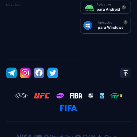
dúvidas!
Aplicativo
para Android
Aplicativo
para Windows