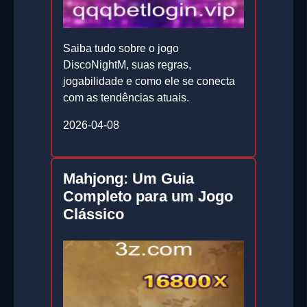
Saiba tudo sobre o jogo
DiscoNightM, suas regras,
jogabilidade e como ele se conecta
com as tendências atuais.
2026-04-08
Mahjong: Um Guia
Completo para um Jogo
Clássico