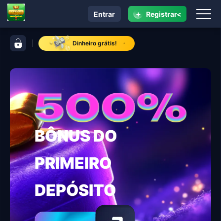
+
Entrar
Registrar<
navegação qqqbet
barra de controle qqqbet
Dinheiro grátis!
BÔNUS DO
PRIMEIRO
DEPÓSITO