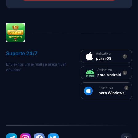
Suporte 24/7
Aplicativo
para iOS
Envie-nos um e-mail se ainda tiver
dúvidas!
Aplicativo
para Android
Aplicativo
para Windows