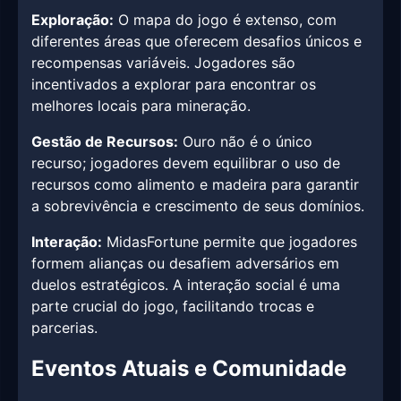
Exploração:
O mapa do jogo é extenso, com
diferentes áreas que oferecem desafios únicos e
recompensas variáveis. Jogadores são
incentivados a explorar para encontrar os
melhores locais para mineração.
Gestão de Recursos:
Ouro não é o único
recurso; jogadores devem equilibrar o uso de
recursos como alimento e madeira para garantir
a sobrevivência e crescimento de seus domínios.
Interação:
MidasFortune permite que jogadores
formem alianças ou desafiem adversários em
duelos estratégicos. A interação social é uma
parte crucial do jogo, facilitando trocas e
parcerias.
Eventos Atuais e Comunidade