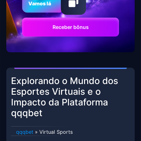
Vamos lá
Receber bônus
Explorando o Mundo dos
Esportes Virtuais e o
Impacto da Plataforma
qqqbet
qqqbet
»
Virtual Sports