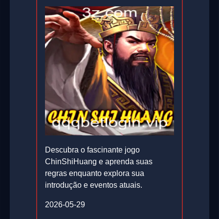
Descubra o fascinante jogo
ChinShiHuang e aprenda suas
regras enquanto explora sua
introdução e eventos atuais.
2026-05-29