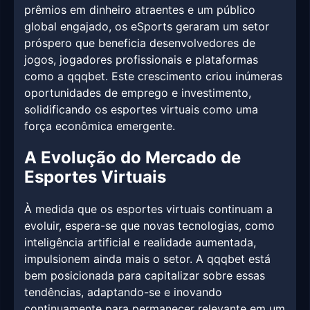
prêmios em dinheiro atraentes e um público
global engajado, os eSports geraram um setor
próspero que beneficia desenvolvedores de
jogos, jogadores profissionais e plataformas
como a qqqbet. Este crescimento criou inúmeras
oportunidades de emprego e investimento,
solidificando os esportes virtuais como uma
força econômica emergente.
A Evolução do Mercado de
Esportes Virtuais
À medida que os esportes virtuais continuam a
evoluir, espera-se que novas tecnologias, como
inteligência artificial e realidade aumentada,
impulsionem ainda mais o setor. A qqqbet está
bem posicionada para capitalizar sobre essas
tendências, adaptando-se e inovando
continuamente para permanecer relevante em um