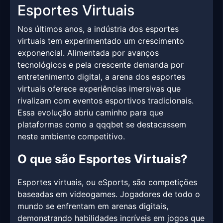
Esportes Virtuais
Nos últimos anos, a indústria dos esportes
virtuais tem experimentado um crescimento
exponencial. Alimentada por avanços
tecnológicos e pela crescente demanda por
entretenimento digital, a arena dos esportes
virtuais oferece experiências imersivas que
rivalizam com eventos esportivos tradicionais.
Essa evolução abriu caminho para que
plataformas como a qqqbet se destacassem
neste ambiente competitivo.
O que são Esportes Virtuais?
Esportes virtuais, ou eSports, são competições
baseadas em videogames. Jogadores de todo o
mundo se enfrentam em arenas digitais,
demonstrando habilidades incríveis em jogos que