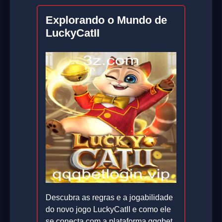
Explorando o Mundo de
LuckyCatII
Descubra as regras e a jogabilidade
do novo jogo LuckyCatII e como ele
se conecta com a plataforma qqqbet.