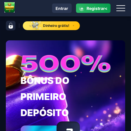
+
Entrar
Registrar<
navegação qqqbet
barra de controle qqqbet
Dinheiro grátis!
BÔNUS DO
PRIMEIRO
DEPÓSITO