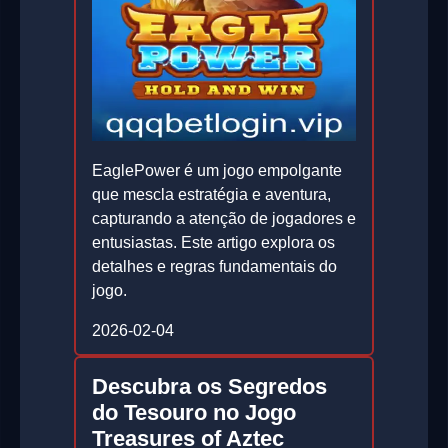
EaglePower é um jogo empolgante
que mescla estratégia e aventura,
capturando a atenção de jogadores e
entusiastas. Este artigo explora os
detalhes e regras fundamentais do
jogo.
2026-02-04
Descubra os Segredos
do Tesouro no Jogo
Treasures of Aztec