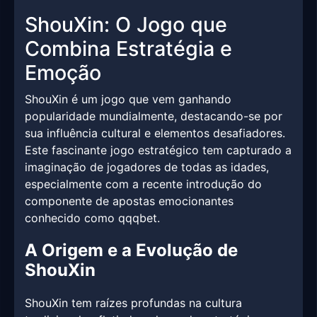
ShouXin: O Jogo que
Combina Estratégia e
Emoção
ShouXin é um jogo que vem ganhando
popularidade mundialmente, destacando-se por
sua influência cultural e elementos desafiadores.
Este fascinante jogo estratégico tem capturado a
imaginação de jogadores de todas as idades,
especialmente com a recente introdução do
componente de apostas emocionantes
conhecido como qqqbet.
A Origem e a Evolução de
ShouXin
ShouXin tem raízes profundas na cultura