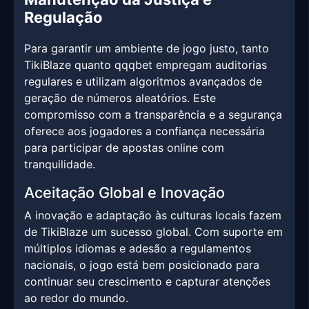
Regulação
Para garantir um ambiente de jogo justo, tanto
TikiBlaze quanto qqqbet empregam auditorias
regulares e utilizam algoritmos avançados de
geração de números aleatórios. Este
compromisso com a transparência e a segurança
oferece aos jogadores a confiança necessária
para participar de apostas online com
tranquilidade.
Aceitação Global e Inovação
A inovação e adaptação às culturas locais fazem
de TikiBlaze um sucesso global. Com suporte em
múltiplos idiomas e adesão a regulamentos
nacionais, o jogo está bem posicionado para
continuar seu crescimento e capturar atenções
ao redor do mundo.