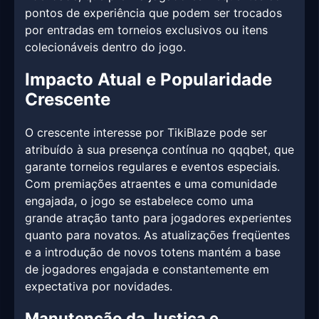
pontos de experiência que podem ser trocados
por entradas em torneios exclusivos ou itens
colecionáveis dentro do jogo.
Impacto Atual e Popularidade
Crescente
O crescente interesse por TikiBlaze pode ser
atribuído à sua presença contínua no qqqbet, que
garante torneios regulares e eventos especiais.
Com premiações atraentes e uma comunidade
engajada, o jogo se estabelece como uma
grande atração tanto para jogadores experientes
quanto para novatos. As atualizações freqüentes
e a introdução de novos totens mantém a base
de jogadores engajada e constantemente em
expectativa por novidades.
Manutenção da Justiça e