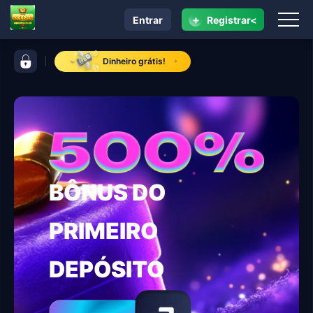
+
Entrar
Registrar<
navegação qqqbet
barra de controle qqqbet
Dinheiro grátis!
BÔNUS DO
PRIMEIRO
DEPÓSITO