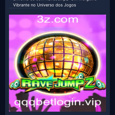
Vibrante no Universo dos Jogos