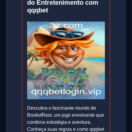
do Entretenimento com
qqqbet
Descubra o fascinante mundo de
BookofRest, um jogo envolvente que
combina estratégia e aventura.
Conheça suas regras e como qqqbet