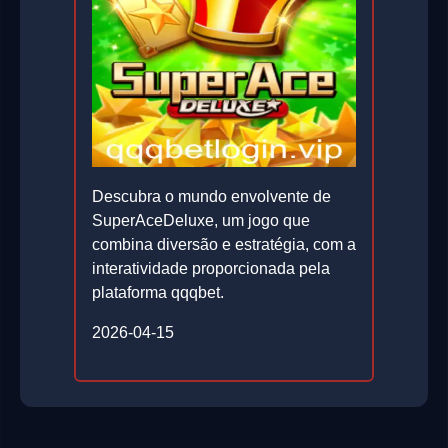
Descubra o mundo envolvente de
SuperAceDeluxe, um jogo que
combina diversão e estratégia, com a
interatividade proporcionada pela
plataforma qqqbet.
2026-04-15