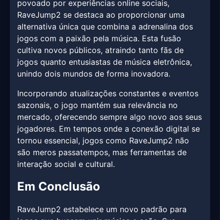
povoado por experiências online sociais,
RaveJump2 se destaca ao proporcionar uma
alternativa única que combina a adrenalina dos
jogos com a paixão pela música. Esta fusão
cultiva novos públicos, atraindo tanto fãs de
jogos quanto entusiastas de música eletrônica,
unindo dois mundos de forma inovadora.
Incorporando atualizações constantes e eventos
sazonais, o jogo mantém sua relevância no
mercado, oferecendo sempre algo novo aos seus
jogadores. Em tempos onde a conexão digital se
tornou essencial, jogos como RaveJump2 não
são meros passatempos, mas ferramentas de
interação social e cultural.
Em Conclusão
RaveJump2 estabelece um novo padrão para