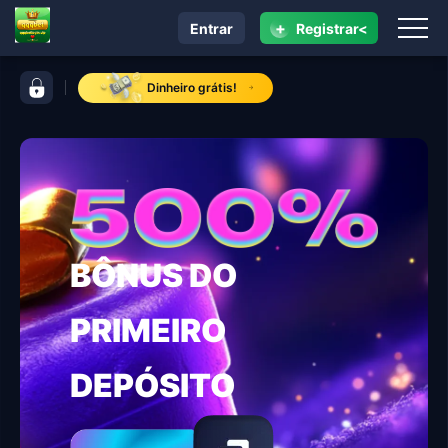
+
Entrar
Registrar<
navegação qqqbet
barra de controle qqqbet
Dinheiro grátis!
BÔNUS DO
PRIMEIRO
DEPÓSITO