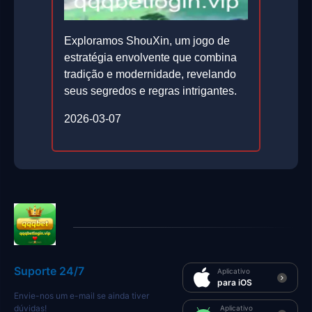
Exploramos ShouXin, um jogo de
estratégia envolvente que combina
tradição e modernidade, revelando
seus segredos e regras intrigantes.
2026-03-07
Suporte 24/7
Aplicativo
para iOS
Envie-nos um e-mail se ainda tiver
dúvidas!
Aplicativo