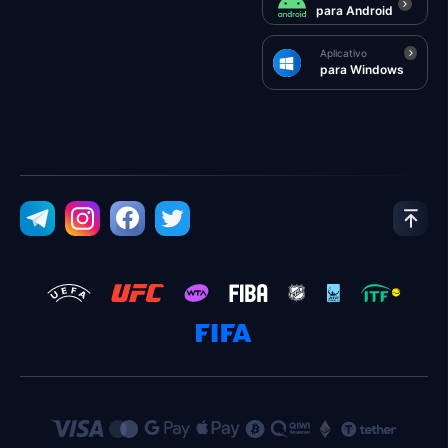
para Android
Aplicativo
para Windows