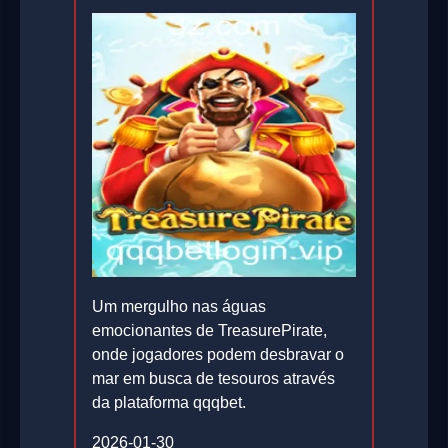
Um mergulho nas águas
emocionantes de TreasurePirate,
onde jogadores podem desbravar o
mar em busca de tesouros através
da plataforma qqqbet.
2026-01-30