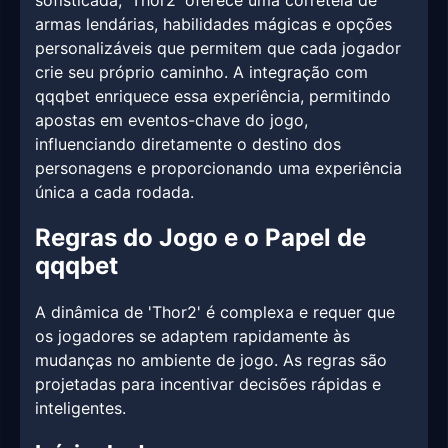
sofisticada, 'Thor2' oferece uma corretela de
armas lendárias, habilidades mágicas e opções
personalizáveis que permitem que cada jogador
crie seu próprio caminho. A integração com
qqqbet enriquece essa experiência, permitindo
apostas em eventos-chave do jogo,
influenciando diretamente o destino dos
personagens e proporcionando uma experiência
única a cada rodada.
Regras do Jogo e o Papel de
qqqbet
A dinâmica de 'Thor2' é complexa e requer que
os jogadores se adaptem rapidamente às
mudanças no ambiente de jogo. As regras são
projetadas para incentivar decisões rápidas e
inteligentes.