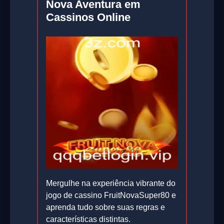
Nova Aventura em
Cassinos Online
Mergulhe na experiência vibrante do
jogo de cassino FruitNovaSuper80 e
aprenda tudo sobre suas regras e
características distintas.