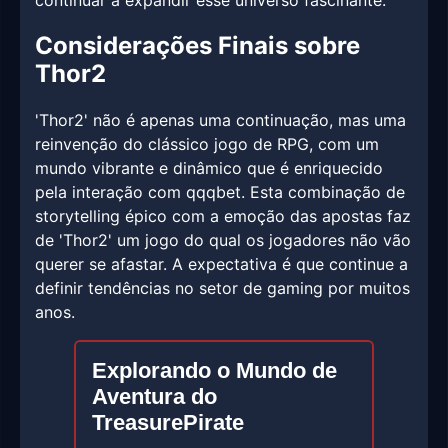
continuar a expandir esse universo fascinante.
Considerações Finais sobre
Thor2
'Thor2' não é apenas uma continuação, mas uma
reinvenção do clássico jogo de RPG, com um
mundo vibrante e dinâmico que é enriquecido
pela interação com qqqbet. Esta combinação de
storytelling épico com a emoção das apostas faz
de 'Thor2' um jogo do qual os jogadores não vão
querer se afastar. A expectativa é que continue a
definir tendências no setor de gaming por muitos
anos.
Explorando o Mundo de
Aventura do
TreasurePirate