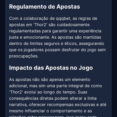
Regulamento de Apostas
Com a colaboração de qqqbet, as regras de
apostas em 'Thor2' são cuidadosamente
regulamentadas para garantir uma experiência
justa e emocionante. As apostas são mantidas
dentro de limites seguros e éticos, assegurando
que os jogadores possam desfrutar do jogo sem
preocupações.
Impacto das Apostas no Jogo
As apostas não são apenas um elemento
adicional, mas sim uma parte integral de como
'Thor2' evolui ao longo do tempo. Suas
consequências diretas podem alterar a linha
narrativa, oferecer recompensas exclusivas e até
mesmo influenciar o comportamento e as