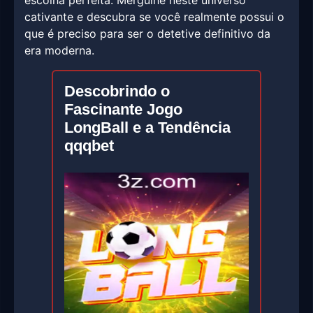
escolha perfeita. Mergulhe neste universo
cativante e descubra se você realmente possui o
que é preciso para ser o detetive definitivo da
era moderna.
Descobrindo o
Fascinante Jogo
LongBall e a Tendência
qqqbet