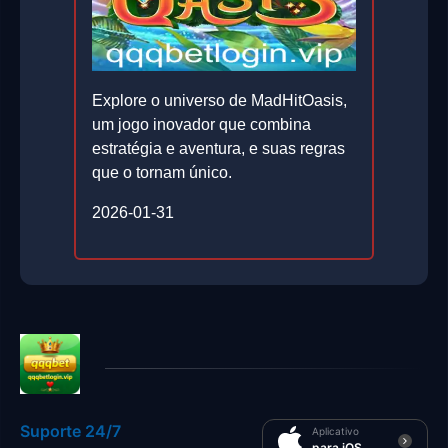
Explore o universo de MadHitOasis,
um jogo inovador que combina
estratégia e aventura, e suas regras
que o tornam único.
2026-01-31
Suporte 24/7
Aplicativo
para iOS