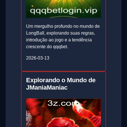
Um mergulho profundo no mundo de
LongBall, explorando suas regras,
introdução ao jogo e a tendência
crescente do qqqbet.
2026-03-13
Explorando o Mundo de
JManiaManiac