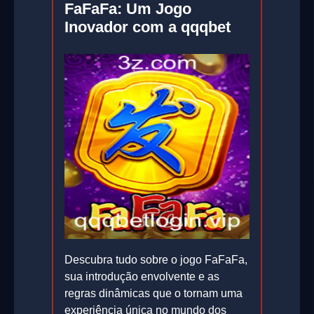
FaFaFa: Um Jogo
Inovador com a qqqbet
Descubra tudo sobre o jogo FaFaFa,
sua introdução envolvente e as
regras dinâmicas que o tornam uma
experiência única no mundo dos