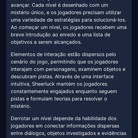
avançar. Cada nível é desenhado com um
mistério único, e os jogadores precisam utilizar
uma variedade de estratégias para solucioná-los.
Ao começar um nível, os jogadores recebem uma
breve introdução ao enredo e uma lista de
objetivos a serem alcançados.
Elementos de interação estão dispersos pelo
cenário do jogo, permitindo que os jogadores
interajam com personagens, examinem objetos e
descubram pistas. Através de uma interface
intuitiva, Sheerluck mantém os jogadores
constantemente engajados enquanto seguem
pistas e formulam teorias para resolver o
mistério.
Derrotar um nível depende da habilidade dos
jogadores em conectar informações dispersas
entre diálogos, objetos investigados e evidências