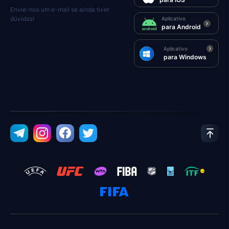
Envie-nos um e-mail se ainda tiver
dúvidas!
Aplicativo
para Android
Aplicativo
para Windows