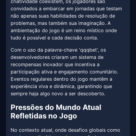
criatividade coexistem, os jogadores são
convidados a embarcar em jornadas que testam
não apenas suas habilidades de resolução de
problemas, mas também sua imaginação. A
ambientação do jogo é um reino místico onde
tudo é possível e cada decisão conta.
Com o uso da palavra-chave 'qqqbet', os
desenvolvedores criaram um sistema de
recompensas inovador que incentiva a
participação ativa e engajamento comunitário.
Eventos regulares dentro do jogo mantêm a
experiência viva e dinâmica, garantindo que
sempre haja algo novo a ser descoberto.
Pressões do Mundo Atual
Refletidas no Jogo
No contexto atual, onde desafios globais como