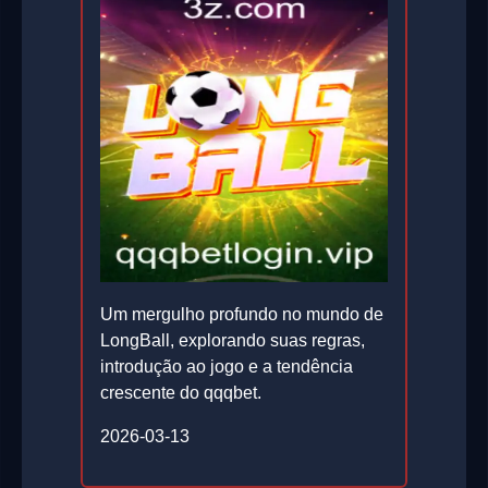
Um mergulho profundo no mundo de
LongBall, explorando suas regras,
introdução ao jogo e a tendência
crescente do qqqbet.
2026-03-13