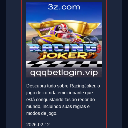
Descubra tudo sobre RacingJoker, o
jogo de corrida emocionante que
está conquistando fãs ao redor do
mundo, incluindo suas regras e
modos de jogo.
2026-02-12