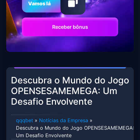
Vamos lá
Receber bônus
Descubra o Mundo do Jogo
OPENSESAMEMEGA: Um
Desafio Envolvente
qqqbet
»
Notícias da Empresa
»
Descubra o Mundo do Jogo OPENSESAMEMEGA:
Um Desafio Envolvente