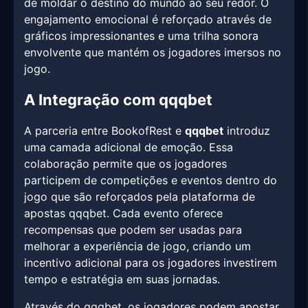
de moldar o destino do mundo ao seu redor. O
engajamento emocional é reforçado através de
gráficos impressionantes e uma trilha sonora
envolvente que mantém os jogadores imersos no
jogo.
A Integração com qqqbet
A parceria entre BookofRest e
qqqbet
introduz
uma camada adicional de emoção. Essa
colaboração permite que os jogadores
participem de competições e eventos dentro do
jogo que são reforçados pela plataforma de
apostas qqqbet. Cada evento oferece
recompensas que podem ser usadas para
melhorar a experiência de jogo, criando um
incentivo adicional para os jogadores investirem
tempo e estratégia em suas jornadas.
Através do qqqbet, os jogadores podem apostar