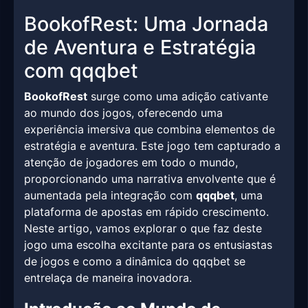
BookofRest: Uma Jornada
de Aventura e Estratégia
com qqqbet
BookofRest
surge como uma adição cativante
ao mundo dos jogos, oferecendo uma
experiência imersiva que combina elementos de
estratégia e aventura. Este jogo tem capturado a
atenção de jogadores em todo o mundo,
proporcionando uma narrativa envolvente que é
aumentada pela integração com
qqqbet
, uma
plataforma de apostas em rápido crescimento.
Neste artigo, vamos explorar o que faz deste
jogo uma escolha excitante para os entusiastas
de jogos e como a dinâmica do qqqbet se
entrelaça de maneira inovadora.