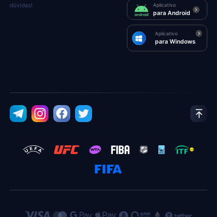
dúvidas!
Aplicativo
para Android
Aplicativo
para Windows