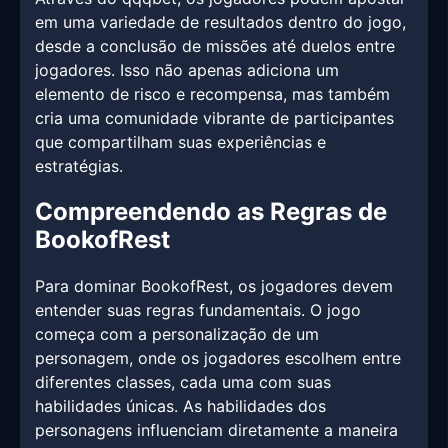
em uma variedade de resultados dentro do jogo,
desde a conclusão de missões até duelos entre
jogadores. Isso não apenas adiciona um
elemento de risco e recompensa, mas também
cria uma comunidade vibrante de participantes
que compartilham suas experiências e
estratégias.
Compreendendo as Regras de
BookofRest
Para dominar BookofRest, os jogadores devem
entender suas regras fundamentais. O jogo
começa com a personalização de um
personagem, onde os jogadores escolhem entre
diferentes classes, cada uma com suas
habilidades únicas. As habilidades dos
personagens influenciam diretamente a maneira