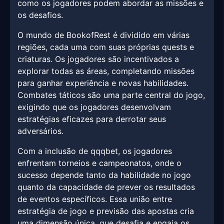
como os jogadores podem abordar as missões e
os desafios.
O mundo de BookofRest é dividido em várias
regiões, cada uma com suas próprias quests e
criaturas. Os jogadores são incentivados a
explorar todas as áreas, completando missões
para ganhar experiência e novas habilidades.
Combates táticos são uma parte central do jogo,
exigindo que os jogadores desenvolvam
estratégias eficazes para derrotar seus
adversários.
Com a inclusão de qqqbet, os jogadores
enfrentam torneios e campeonatos, onde o
sucesso depende tanto da habilidade no jogo
quanto da capacidade de prever os resultados
de eventos específicos. Essa união entre
estratégia de jogo e previsão das apostas cria
uma dimensão única, que desafia e engaja os