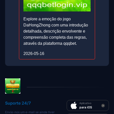
Explore a emoção do jogo
DaHongZhong com uma introdução
detalhada, descrição envolvente e
compreensão completa das regras,
através da plataforma qqqbet.
2026-05-16
Suporte 24/7
Aplicativo
para iOS
Envie-nos um e-mail se ainda tiver