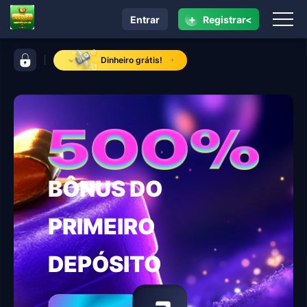
+
Entrar
Registrar<
navegação qqqbet
barra de controle qqqbet
Dinheiro grátis!
BÔNUS DO
PRIMEIRO
DEPÓSITO