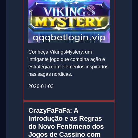
Conheça VikingsMystery, um
intrigante jogo que combina ação e
estratégia com elementos inspirados
nas sagas nórdicas.
2026-01-03
CrazyFaFaFa: A
Introdução e as Regras
do Novo Fenômeno dos
Jogos de Cassino com