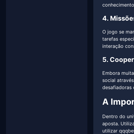
conhecimento 
4. Missõe
O jogo se man
tarefas espec
interação con
5. Coope
Embora muitas
social atravé
desafiadoras 
A Impor
Dentro do uni
aposta. Utili
utilizar qqqb