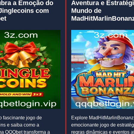
bra a Emoção do
Aventura e Estratég
Jinglecoins com
Mundo de
et
MadHitMarlinBonan
o fascinante jogo de
Explore MadHitMarlinBonanz
ins e saiba como a
emocionante jogo de estraté
ma QQQbet transforma a
regras dinâmicas e eventos at