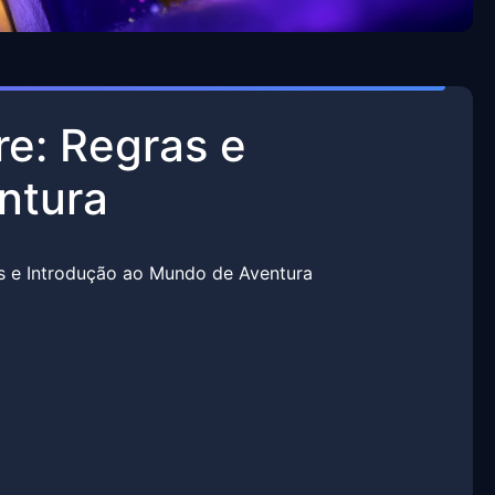
e: Regras e
ntura
s e Introdução ao Mundo de Aventura