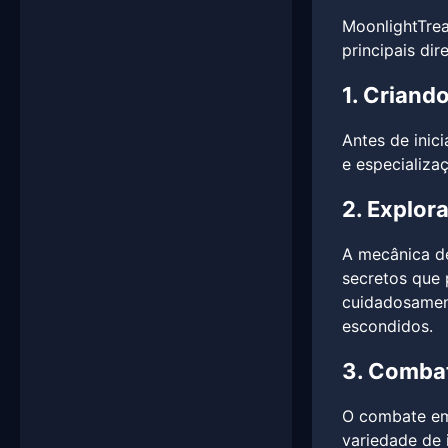
MoonlightTrea
principais di
1. Criand
Antes de inic
e especializa
2. Explor
A mecânica de
secretos que 
cuidadosament
escondidos.
3. Combat
O combate em
variedade de 