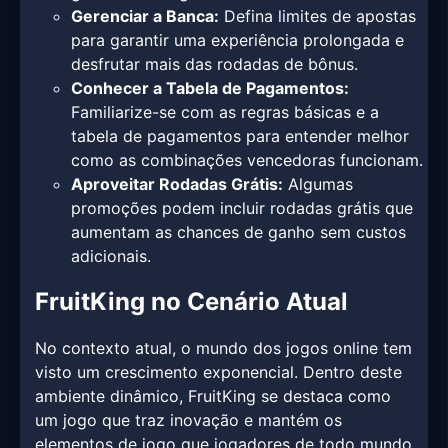
Gerenciar a Banca:
Defina limites de apostas
para garantir uma experiência prolongada e
desfrutar mais das rodadas de bônus.
Conhecer a Tabela de Pagamentos:
Familiarize-se com as regras básicas e a
tabela de pagamentos para entender melhor
como as combinações vencedoras funcionam.
Aproveitar Rodadas Grátis:
Algumas
promoções podem incluir rodadas grátis que
aumentam as chances de ganho sem custos
adicionais.
FruitKing no Cenário Atual
No contexto atual, o mundo dos jogos online tem
visto um crescimento exponencial. Dentro deste
ambiente dinâmico, FruitKing se destaca como
um jogo que traz inovação e mantém os
elementos de jogo que jogadores de todo mundo