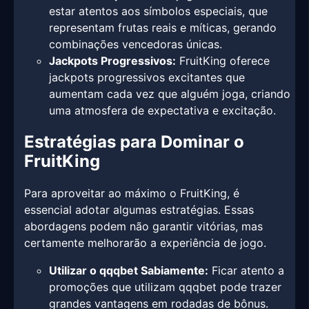
estar atentos aos símbolos especiais, que
representam frutas reais e míticas, gerando
combinações vencedoras únicas.
Jackpots Progressivos:
FruitKing oferece
jackpots progressivos excitantes que
aumentam cada vez que alguém joga, criando
uma atmosfera de expectativa e excitação.
Estratégias para Dominar o
FruitKing
Para aproveitar ao máximo o FruitKing, é
essencial adotar algumas estratégias. Essas
abordagens podem não garantir vitórias, mas
certamente melhorarão a experiência de jogo.
Utilizar o qqqbet Sabiamente:
Ficar atento a
promoções que utilizam qqqbet pode trazer
grandes vantagens em rodadas de bônus.