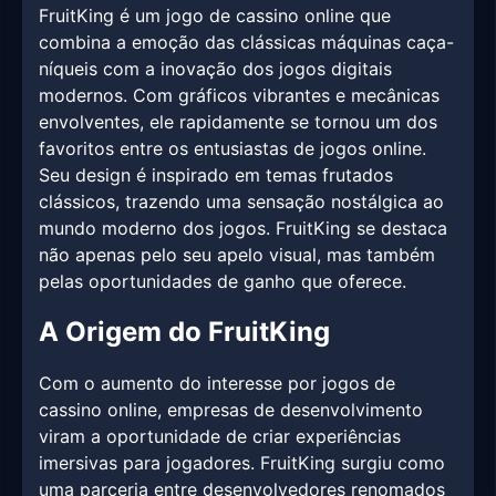
FruitKing é um jogo de cassino online que
combina a emoção das clássicas máquinas caça-
níqueis com a inovação dos jogos digitais
modernos. Com gráficos vibrantes e mecânicas
envolventes, ele rapidamente se tornou um dos
favoritos entre os entusiastas de jogos online.
Seu design é inspirado em temas frutados
clássicos, trazendo uma sensação nostálgica ao
mundo moderno dos jogos. FruitKing se destaca
não apenas pelo seu apelo visual, mas também
pelas oportunidades de ganho que oferece.
A Origem do FruitKing
Com o aumento do interesse por jogos de
cassino online, empresas de desenvolvimento
viram a oportunidade de criar experiências
imersivas para jogadores. FruitKing surgiu como
uma parceria entre desenvolvedores renomados