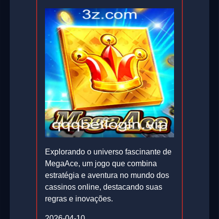
Explorando o universo fascinante de
MegaAce, um jogo que combina
estratégia e aventura no mundo dos
cassinos online, destacando suas
regras e inovações.
2026-04-10