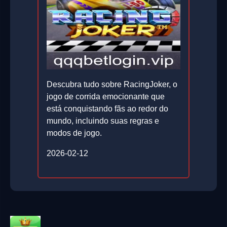
Descubra tudo sobre RacingJoker, o
jogo de corrida emocionante que
está conquistando fãs ao redor do
mundo, incluindo suas regras e
modos de jogo.
2026-02-12