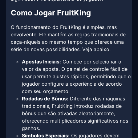
Como Jogar FruitKing
O funcionamento do FruitKing é simples, mas
envolvente. Ele mantém as regras tradicionais de
caça-níqueis ao mesmo tempo que oferece uma
série de novas possibilidades. Veja abaixo:
Apostas Iniciais:
Comece por selecionar o
valor da aposta. O painel de controle fácil de
usar permite ajustes rápidos, permitindo que o
jogador configure a experiência de acordo
com seu orçamento.
Rodadas de Bônus:
Diferente das máquinas
tradicionais, FruitKing introduz rodadas de
bônus que são ativadas aleatoriamente,
oferecendo multiplicadores significativos nos
ganhos.
Símbolos Especiais:
Os jogadores devem