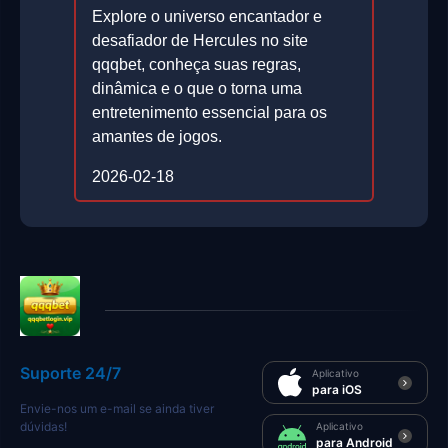
Explore o universo encantador e
desafiador de Hercules no site
qqqbet, conheça suas regras,
dinâmica e o que o torna uma
entretenimento essencial para os
amantes de jogos.
2026-02-18
Suporte 24/7
Aplicativo
para iOS
Envie-nos um e-mail se ainda tiver
dúvidas!
Aplicativo
para Android