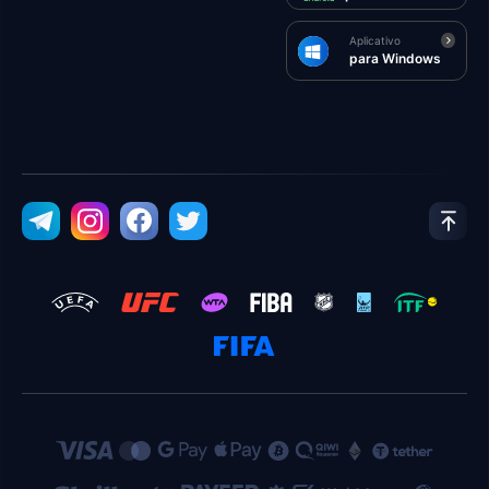
Aplicativo
para Windows