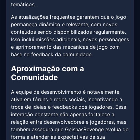
temáticos.
As atualizações frequentes garantem que o jogo
permaneça dinâmico e relevante, com novos
conteúdos sendo disponibilizados regularmente.
Isso inclui missões adicionais, novos personagens
e aprimoramento das mecânicas de jogo com
base no feedback da comunidade.
Aproximação com a
Comunidade
A equipe de desenvolvimento é notavelmente
ativa em fóruns e redes sociais, incentivando a
troca de ideias e feedbacks dos jogadores. Essa
interação constante não apenas fortalece a
relação entre desenvolvedores e jogadores, mas
também assegura que GeishasRevenge evolua de
forma a atender às expectativas da sua