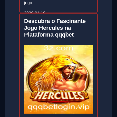
jogo.
2026-01-19
Descubra o Fascinante
Jogo Hercules na
Plataforma qqqbet