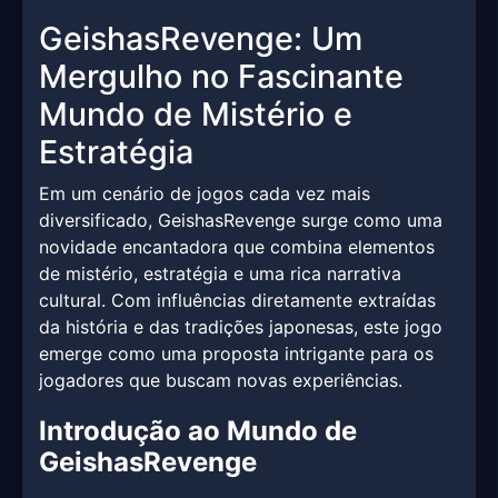
GeishasRevenge: Um
Mergulho no Fascinante
Mundo de Mistério e
Estratégia
Em um cenário de jogos cada vez mais
diversificado, GeishasRevenge surge como uma
novidade encantadora que combina elementos
de mistério, estratégia e uma rica narrativa
cultural. Com influências diretamente extraídas
da história e das tradições japonesas, este jogo
emerge como uma proposta intrigante para os
jogadores que buscam novas experiências.
Introdução ao Mundo de
GeishasRevenge