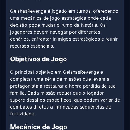
GeishasRevenge é jogado em turnos, oferecendo
uma mecânica de jogo estratégica onde cada
decisão pode mudar o rumo da história. Os
jogadores devem navegar por diferentes
cenários, enfrentar inimigos estratégicos e reunir
recursos essenciais.
Objetivos de Jogo
O principal objetivo em GeishasRevenge é
completar uma série de missões que levam a
protagonista a restaurar a honra perdida de sua
família. Cada missão requer que o jogador
supere desafios específicos, que podem variar de
combates diretos a intrincadas sequências de
furtividade.
Mecânica de Jogo