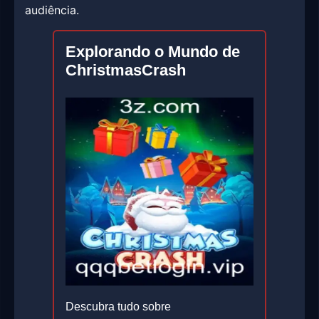
audiência.
Explorando o Mundo de
ChristmasCrash
Descubra tudo sobre