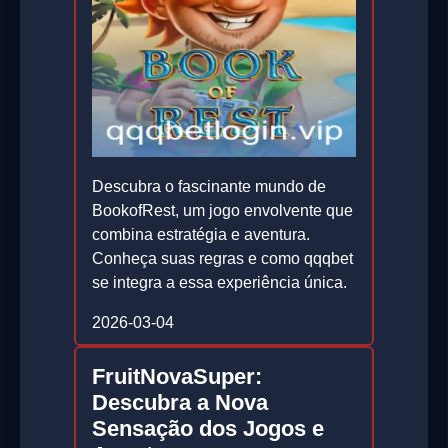
Descubra o fascinante mundo de
BookofRest, um jogo envolvente que
combina estratégia e aventura.
Conheça suas regras e como qqqbet
se integra a essa experiência única.
2026-03-04
FruitNovaSuper:
Descubra a Nova
Sensação dos Jogos e