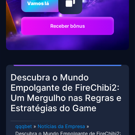
Vamos lá
Receber bônus
Descubra o Mundo
Empolgante de FireChibi2:
Um Mergulho nas Regras e
Estratégias do Game
qqqbet
»
Notícias da Empresa
»
Descubra o Mundo Empolgante de FireChibi2: