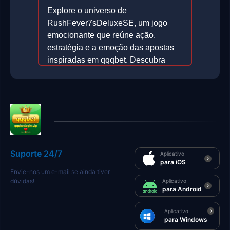
Explore o universo de
RushFever7sDeluxeSE, um jogo
emocionante que reúne ação,
estratégia e a emoção das apostas
inspiradas em qqqbet. Descubra
como jogar, regras e como se
destaca no cenário atual.
2026-02-28
Suporte 24/7
Aplicativo
para iOS
Envie-nos um e-mail se ainda tiver
dúvidas!
Aplicativo
para Android
Aplicativo
para Windows