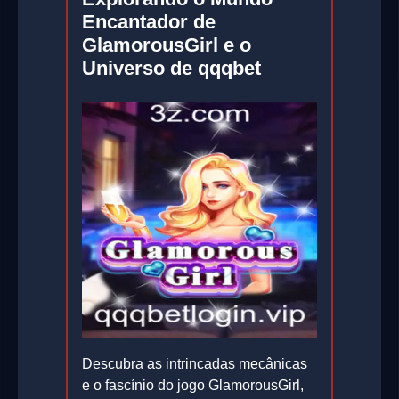
Encantador de
GlamorousGirl e o
Universo de qqqbet
Descubra as intrincadas mecânicas
e o fascínio do jogo GlamorousGirl,