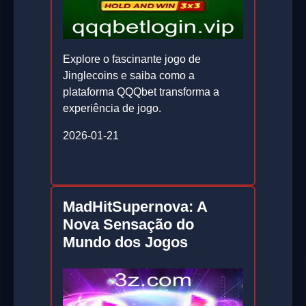
Explore o fascinante jogo de
Jinglecoins e saiba como a
plataforma QQQbet transforma a
experiência de jogo.
2026-01-21
MadHitSupernova: A
Nova Sensação do
Mundo dos Jogos