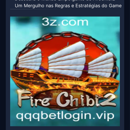
Um Mergulho nas Regras e Estratégias do Game