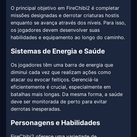
O principal objetivo em FireChibi2 é completar
missões designadas e derrotar criaturas hostis
enquanto se avança através dos níveis. Para isso,
os jogadores devem desenvolver suas
habilidades e equipamento ao longo do caminho.
Sistemas de Energia e Saúde
Os jogadores têm uma barra de energia que
diminui cada vez que realizam ações como
atacar ou evocar feitiços. Gerenciá-la
eficientemente é crucial, especialmente em
batalhas mais longas. Da mesma forma, a saúde
deve ser monitorada de perto para evitar
derrotas inesperadas.
Personagens e Habilidades
FireChibi2 oferece uma variedade de