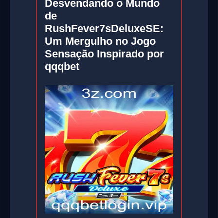
Desvendando o Mundo
de
RushFever7sDeluxeSE:
Um Mergulho no Jogo
Sensação Inspirado por
qqqbet