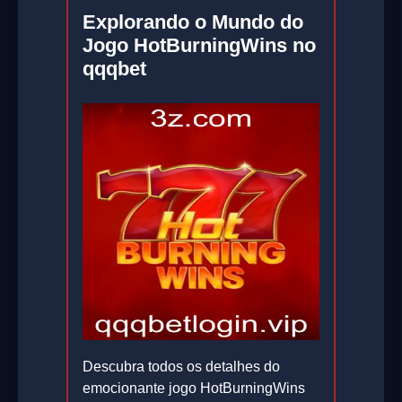
Explorando o Mundo do
Jogo HotBurningWins no
qqqbet
Descubra todos os detalhes do
emocionante jogo HotBurningWins