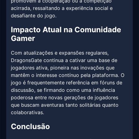
promovem a cooperação ou a competição
acirrada, ressaltando a experiência social e
desafiante do jogo.
Impacto Atual na Comunidade
Gamer
Com atualizações e expansões regulares,
DragonsGate continua a cativar uma base de
jogadores ativa, pioneira nas inovações que
mantêm o interesse contínuo pela plataforma. O
jogo é frequentemente referência em fóruns de
discussão, se firmando como uma influência
poderosa entre novas gerações de jogadores
que buscam aventuras tanto solitárias quanto
colaborativas.
Conclusão