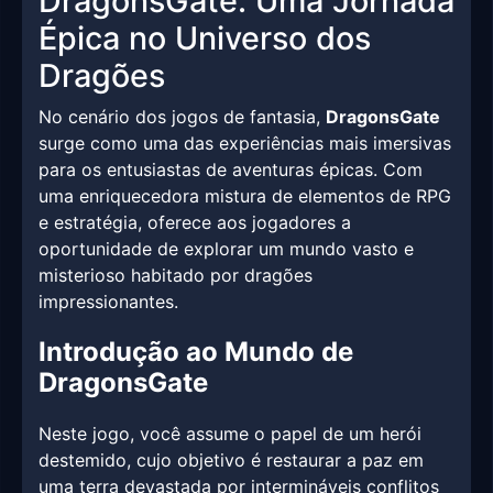
DragonsGate: Uma Jornada
Épica no Universo dos
Dragões
No cenário dos jogos de fantasia,
DragonsGate
surge como uma das experiências mais imersivas
para os entusiastas de aventuras épicas. Com
uma enriquecedora mistura de elementos de RPG
e estratégia, oferece aos jogadores a
oportunidade de explorar um mundo vasto e
misterioso habitado por dragões
impressionantes.
Introdução ao Mundo de
DragonsGate
Neste jogo, você assume o papel de um herói
destemido, cujo objetivo é restaurar a paz em
uma terra devastada por intermináveis conflitos