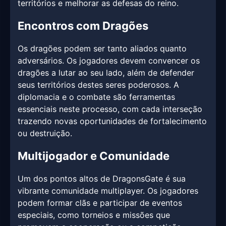
territórios e melhorar as defesas do reino.
Encontros com Dragões
Os dragões podem ser tanto aliados quanto
adversários. Os jogadores devem convencer os
dragões a lutar ao seu lado, além de defender
seus territórios destes seres poderosos. A
diplomacia e o combate são ferramentas
essenciais neste processo, com cada interseção
trazendo novas oportunidades de fortalecimento
ou destruição.
Multijogador e Comunidade
Um dos pontos altos de DragonsGate é sua
vibrante comunidade multiplayer. Os jogadores
podem formar clãs e participar de eventos
especiais, como torneios e missões que