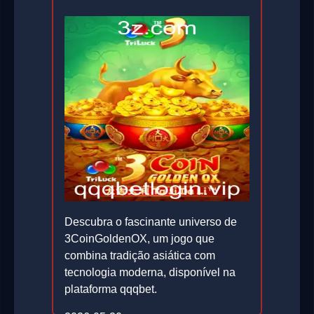
Descubra o fascinante universo de
3CoinGoldenOX, um jogo que
combina tradição asiática com
tecnologia moderna, disponível na
plataforma qqqbet.