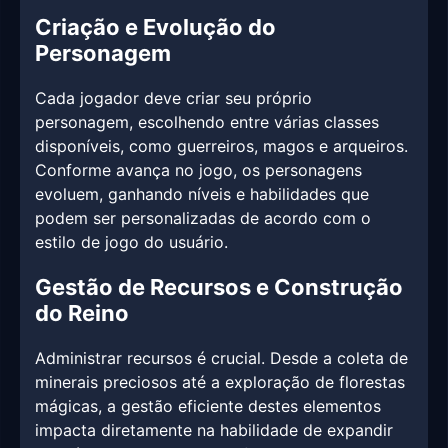
Criação e Evolução do
Personagem
Cada jogador deve criar seu próprio
personagem, escolhendo entre várias classes
disponíveis, como guerreiros, magos e arqueiros.
Conforme avança no jogo, os personagens
evoluem, ganhando níveis e habilidades que
podem ser personalizadas de acordo com o
estilo de jogo do usuário.
Gestão de Recursos e Construção
do Reino
Administrar recursos é crucial. Desde a coleta de
minerais preciosos até a exploração de florestas
mágicas, a gestão eficiente destes elementos
impacta diretamente na habilidade de expandir