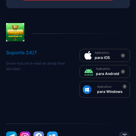
2026-05-20
Suporte 24/7
Aplicativo
para iOS
Envie-nos um e-mail se ainda tiver
dúvidas!
Aplicativo
para Android
Aplicativo
para Windows