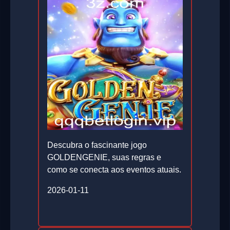
Descubra o fascinante jogo
GOLDENGENIE, suas regras e
como se conecta aos eventos atuais.
2026-01-11