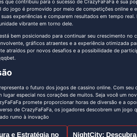
s que contribuiu para o sucesso de CrazyFaFaFa é sua po
l do jogo é promovido por meio de competições online e e
 suas experiências e comparem resultados em tempo real.
nidade vibrante em torno dele.
stá bem posicionado para continuar seu crescimento no c
envolvente, gráficos atraentes e a experiência otimizada p
e atraídos por novos desafios e a possibilidade de partic
qqbet.
são
epresenta o futuro dos jogos de cassino online. Com seu d
 lugar especial nos corações de muitos. Seja você um nov
zyFaFaFa promete proporcionar horas de diversão e a op
niverso de CrazyFaFaFa, os jogadores descobrem um jogo 
ado rumo à inovação
ura e Estratégia no
NightCity: Descubra