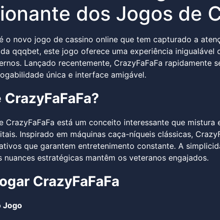
ionante dos Jogos de C
é o novo jogo de cassino online que tem capturado a ate
da qqqbet, este jogo oferece uma experiência inigualável
rnos. Lançado recentemente, CrazyFaFaFa rapidamente se 
jogabilidade única e interface amigável.
é CrazyFaFaFa?
 CrazyFaFaFa está um conceito interessante que mistura e
itais. Inspirado em máquinas caça-níqueis clássicas, Crazy
rativos que garantem entretenimento constante. A simplicida
 nuances estratégicas mantêm os veteranos engajados.
ogar CrazyFaFaFa
o Jogo