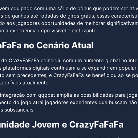
vem equipado com uma série de bônus que podem ser ativa
es de ganhos até rodadas de giros grátis, essas caracterí
o aos jogadores oportunidades de melhorar significativa
ma experiência imprevisível e eletrizante.
FaFa no Cenário Atual
de CrazyFaFaFa coincidiu com um aumento global no intere
 plataformas digitais continuam a se expandir em popularid
to sem precedentes, e CrazyFaFaFa se beneficiou ao se p
sponíveis atualmente.
 integração com qqqbet amplia as possibilidades para jo
specto do jogo atrai jogadores experientes que buscam n
s substanciais.
nidade Jovem e CrazyFaFaFa