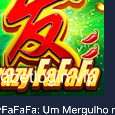
yFaFaFa: Um Mergulho 