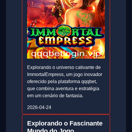
Explorando o universo cativante de
ImmortalEmpress, um jogo inovador
oferecido pela plataforma qqqbet,
que combina aventura e estratégia
em um cenário de fantasia.
2026-04-24
Explorando o Fascinante
Mundo do Jogo