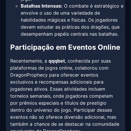
Batalhas Intensas:
O combate é estratégico e
envolve o uso de uma variedade de
habilidades mágicas e físicas. Os jogadores
devem estudar as práticas dos dragões, que
desempenham papéis centrais nas batalhas.
Participação em Eventos Online
Recentemente, a
qqqbet
, conhecida por suas
plataformas de jogos online, colaborou com
DragonProphecy para oferecer eventos
exclusivos e recompensas adicionais para
jogadores ativos. Essas atividades incluem
torneios semanais, onde jogadores competem
por prêmios especiais e títulos de prestígio
dentro do universo do jogo. Participar desses
eventos não só oferece diversão adicional, mas
também a chance de se destacar na comunidade