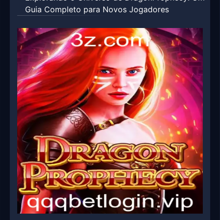
Guia Completo para Novos Jogadores