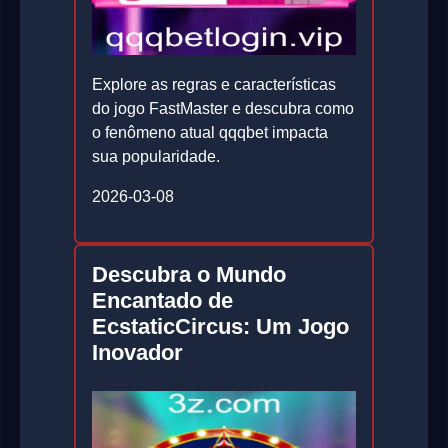
Explore as regras e características
do jogo FastMaster e descubra como
o fenômeno atual qqqbet impacta
sua popularidade.
2026-03-08
Descubra o Mundo
Encantado de
EcstaticCircus: Um Jogo
Inovador