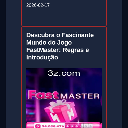
2026-02-17
Descubra o Fascinante
Mundo do Jogo
FastMaster: Regras e
Introdução