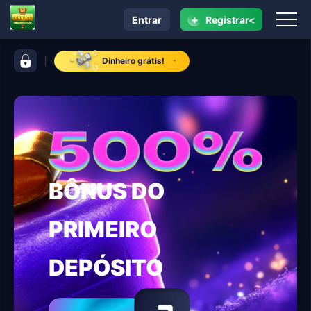
+
Entrar
Registrar<
navegação qqqbet
barra de controle qqqbet
Dinheiro grátis!
BÔNUS DO
PRIMEIRO
DEPÓSITO