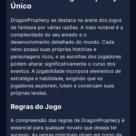
Único
DragonProphecy se destaca na arena dos jogos
de fantasia por várias razões. A mais notável é a
complexidade do seu enredo e o
desenvolvimento detalhado do mundo. Cada
reino possui suas próprias histórias e
personagens ricos, e as escolhas dos jogadores
podem alterar significativamente o curso dos
eventos. A jogabilidade incorpora elementos de
estratégia e habilidade, exigindo que os
jogadores explorem, lutem e construam suas
próprias lendas.
Regras do Jogo
A compreensão das regras de DragonProphecy é
essencial para qualquer novato que deseja ter
sucesso. As regras principais giram em torno da