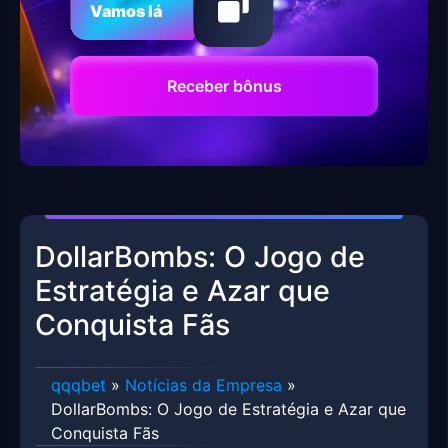
Vamos lá
Receber bônus
DollarBombs: O Jogo de
Estratégia e Azar que
Conquista Fãs
qqqbet
»
Notícias da Empresa
»
DollarBombs: O Jogo de Estratégia e Azar que
Conquista Fãs