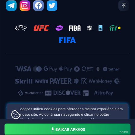
qqqbet utiliza cookies para oferecer a melhor experiência em
nosso site. Ao continuar navegando e clicar no botão
“Aceito”, você concorda com o uso de cookies.
qqqbet Cassinos Online nas Filipinas
Aceito
BAIXAR APK/IOS
4,4 MB