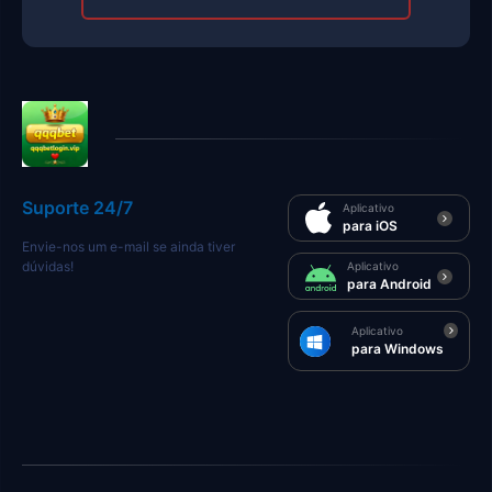
Suporte 24/7
Aplicativo
para iOS
Envie-nos um e-mail se ainda tiver
dúvidas!
Aplicativo
para Android
Aplicativo
para Windows