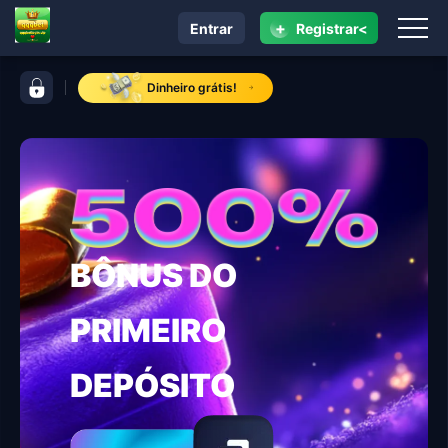
+
Entrar
Registrar<
navegação qqqbet
barra de controle qqqbet
Dinheiro grátis!
BÔNUS DO
PRIMEIRO
DEPÓSITO