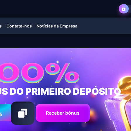
s
Contate-nos
Notícias da Empresa
S DO PRIMEIRO DEPÓSITO
Receber bônus
á