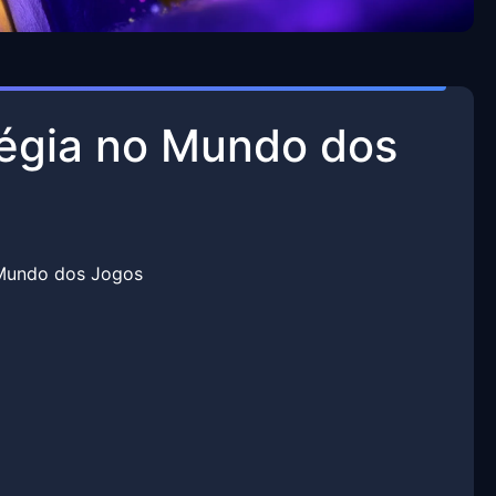
atégia no Mundo dos
o Mundo dos Jogos