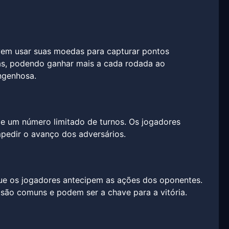
evem usar suas moedas para capturar pontos
as, podendo ganhar mais a cada rodada ao
ngenhosa.
 de um número limitado de turnos. Os jogadores
mpedir o avanço dos adversários.
que os jogadores antecipem as ações dos oponentes.
 são comuns e podem ser a chave para a vitória.