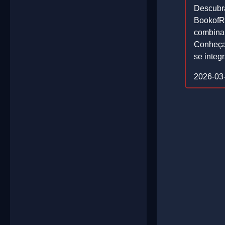
Descubr
BookofRe
combina 
Conheça
se integ
2026-03