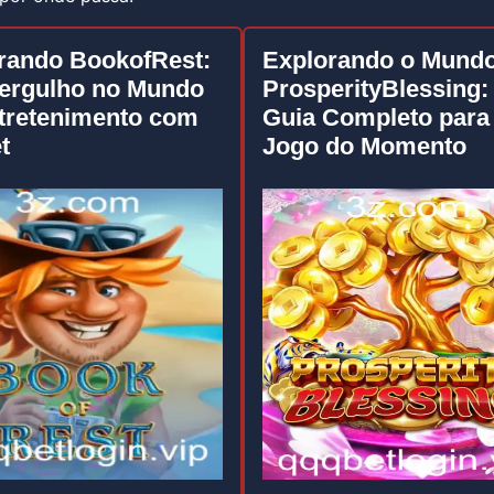
rando BookofRest:
Explorando o Mundo
rgulho no Mundo
ProsperityBlessing
tretenimento com
Guia Completo para
t
Jogo do Momento