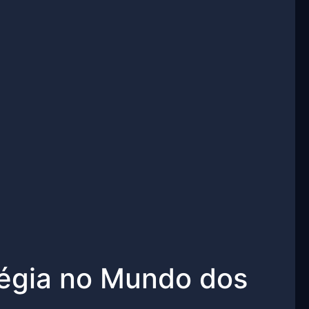
atégia no Mundo dos