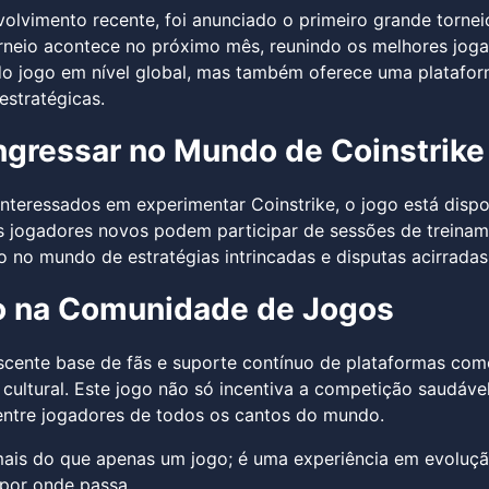
lvimento recente, foi anunciado o primeiro grande torneio
rneio acontece no próximo mês, reunindo os melhores jog
o jogo em nível global, mas também oferece uma plataform
estratégicas.
gressar no Mundo de Coinstrike
interessados em experimentar Coinstrike, o jogo está dispo
s jogadores novos podem participar de sessões de treiname
o no mundo de estratégias intrincadas e disputas acirradas
o na Comunidade de Jogos
ente base de fãs e suporte contínuo de plataformas com
ultural. Este jogo não só incentiva a competição saudáve
entre jogadores de todos os cantos do mundo.
mais do que apenas um jogo; é uma experiência em evoluçã
por onde passa.