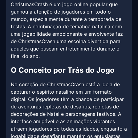
ChristmasCrash é um jogo online popular que
ganhou a atenção de jogadores em todo o
mundo, especialmente durante a temporada de
festas. A combinação de temática natalina com
uma jogabilidade emocionante e envolvente faz
de ChristmasCrash uma escolha divertida para
aqueles que buscam entretenimento durante o
final do ano.
O Conceito por Trás do Jogo
No coração de ChristmasCrash está a ideia de
capturar o espírito natalino em um formato
digital. Os jogadores têm a chance de participar
de aventuras repletas de desafios, repletas de
decorações de Natal e personagens festivos. A
interface amigável e as animações vibrantes
atraem jogadores de todas as idades, enquanto a
jogabilidade desafiante mantém os entusiastas