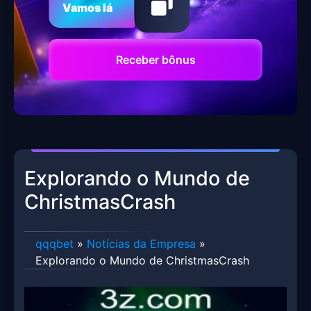
Vamos lá
Receber bônus
Explorando o Mundo de
ChristmasCrash
qqqbet
»
Notícias da Empresa
»
Explorando o Mundo de ChristmasCrash