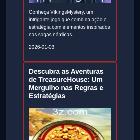
Conheça VikingsMystery, um
intrigante jogo que combina ação e
estratégia com elementos inspirados
nas sagas nórdicas.
2026-01-03
Descubra as Aventuras
de TreasureHouse: Um
Mergulho nas Regras e
Estratégias