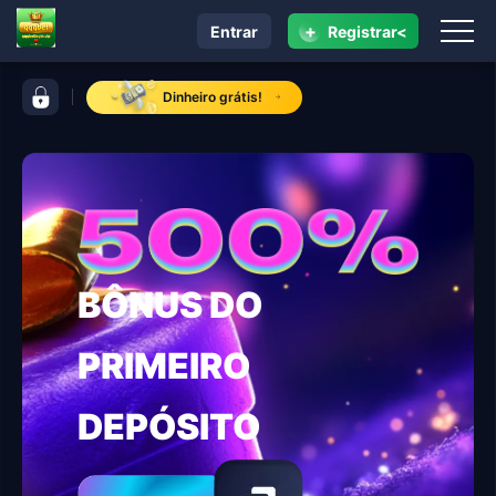
+
Entrar
Registrar<
navegação qqqbet
barra de controle qqqbet
Dinheiro grátis!
BÔNUS DO
PRIMEIRO
DEPÓSITO