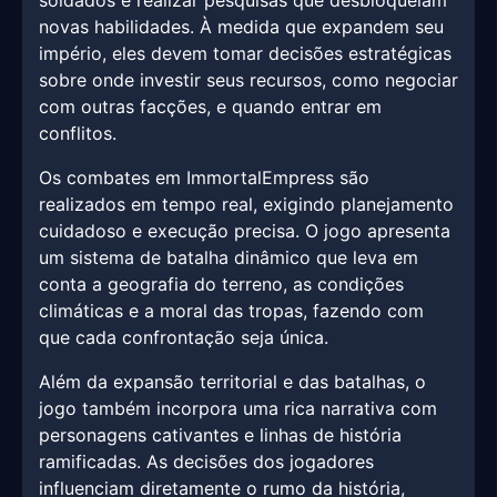
soldados e realizar pesquisas que desbloqueiam
novas habilidades. À medida que expandem seu
império, eles devem tomar decisões estratégicas
sobre onde investir seus recursos, como negociar
com outras facções, e quando entrar em
conflitos.
Os combates em ImmortalEmpress são
realizados em tempo real, exigindo planejamento
cuidadoso e execução precisa. O jogo apresenta
um sistema de batalha dinâmico que leva em
conta a geografia do terreno, as condições
climáticas e a moral das tropas, fazendo com
que cada confrontação seja única.
Além da expansão territorial e das batalhas, o
jogo também incorpora uma rica narrativa com
personagens cativantes e linhas de história
ramificadas. As decisões dos jogadores
influenciam diretamente o rumo da história,