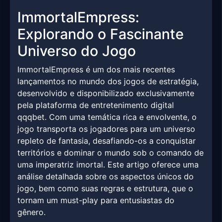
ImmortalEmpress:
Explorando o Fascinante
Universo do Jogo
ImmortalEmpress é um dos mais recentes
lançamentos no mundo dos jogos de estratégia,
desenvolvido e disponibilizado exclusivamente
pela plataforma de entretenimento digital
qqqbet. Com uma temática rica e envolvente, o
jogo transporta os jogadores para um universo
repleto de fantasia, desafiando-os a conquistar
territórios e dominar o mundo sob o comando de
uma imperatriz imortal. Este artigo oferece uma
análise detalhada sobre os aspectos únicos do
jogo, bem como suas regras e estrutura, que o
tornam um must-play para entusiastas do
gênero.