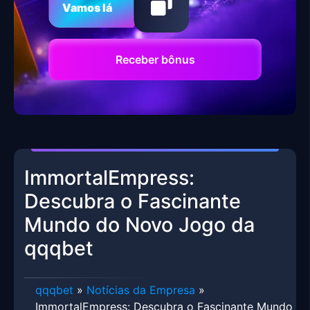
Vamos lá
Receber bônus
ImmortalEmpress:
Descubra o Fascinante
Mundo do Novo Jogo da
qqqbet
qqqbet
»
Notícias da Empresa
»
ImmortalEmpress: Descubra o Fascinante Mundo