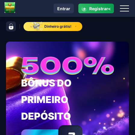
+
Entrar
Registrar<
navegação qqqbet
barra de controle qqqbet
Dinheiro grátis!
BÔNUS DO
PRIMEIRO
DEPÓSITO