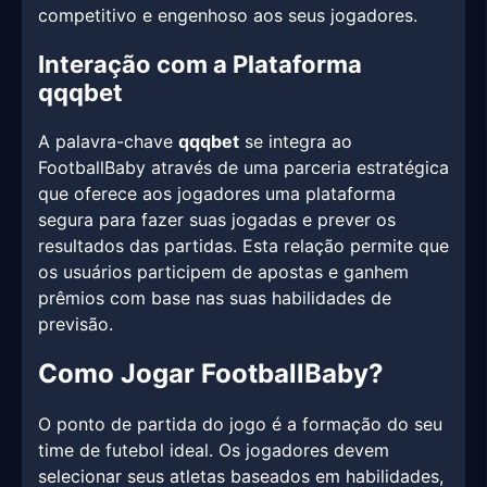
competitivo e engenhoso aos seus jogadores.
Interação com a Plataforma
qqqbet
A palavra-chave
qqqbet
se integra ao
FootballBaby através de uma parceria estratégica
que oferece aos jogadores uma plataforma
segura para fazer suas jogadas e prever os
resultados das partidas. Esta relação permite que
os usuários participem de apostas e ganhem
prêmios com base nas suas habilidades de
previsão.
Como Jogar FootballBaby?
O ponto de partida do jogo é a formação do seu
time de futebol ideal. Os jogadores devem
selecionar seus atletas baseados em habilidades,