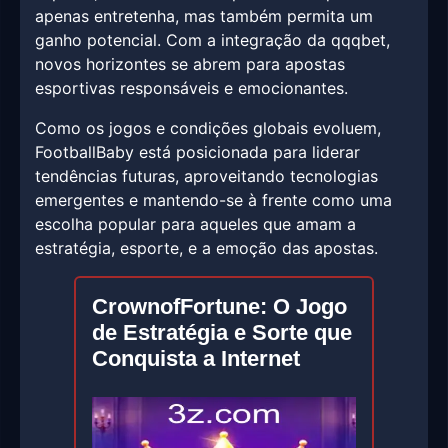
apenas entretenha, mas também permita um
ganho potencial. Com a integração da qqqbet,
novos horizontes se abrem para apostas
esportivas responsáveis e emocionantes.
Como os jogos e condições globais evoluem,
FootballBaby está posicionada para liderar
tendências futuras, aproveitando tecnologias
emergentes e mantendo-se à frente como uma
escolha popular para aqueles que amam a
estratégia, esporte, e a emoção das apostas.
CrownofFortune: O Jogo
de Estratégia e Sorte que
Conquista a Internet