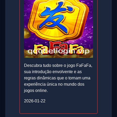
Descubra tudo sobre o jogo FaFaFa,
sua introdução envolvente e as
regras dinâmicas que o tornam uma
experiência única no mundo dos
jogos online.
2026-01-22