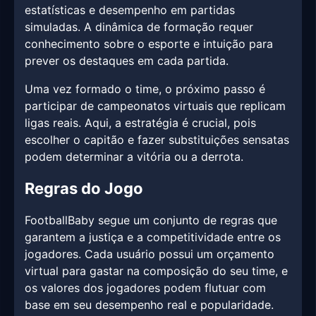
estatísticas e desempenho em partidas
simuladas. A dinâmica de formação requer
conhecimento sobre o esporte e intuição para
prever os destaques em cada partida.
Uma vez formado o time, o próximo passo é
participar de campeonatos virtuais que replicam
ligas reais. Aqui, a estratégia é crucial, pois
escolher o capitão e fazer substituições sensatas
podem determinar a vitória ou a derrota.
Regras do Jogo
FootballBaby segue um conjunto de regras que
garantem a justiça e a competitividade entre os
jogadores. Cada usuário possui um orçamento
virtual para gastar na composição do seu time, e
os valores dos jogadores podem flutuar com
base em seu desempenho real e popularidade.