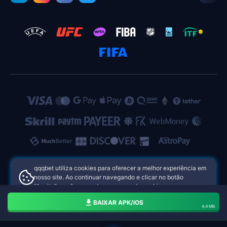
qqqbet utiliza cookies para oferecer a melhor experiência em
nosso site. Ao continuar navegando e clicar no botão
“Aceito”, você concorda com o uso de cookies.
qqqbet Cassinos Online nas Filipinas
Aceito
BAIXAR APK/IOS
4,4 MB