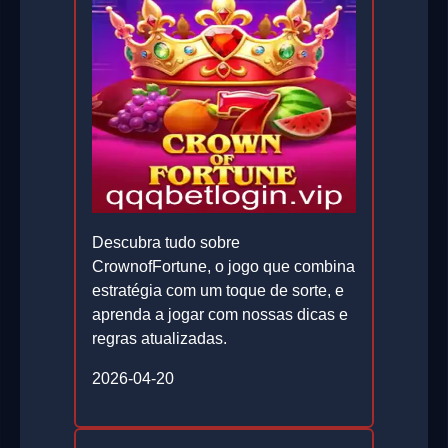
Descubra tudo sobre
CrownofFortune, o jogo que combina
estratégia com um toque de sorte, e
aprenda a jogar com nossas dicas e
regras atualizadas.
2026-04-20