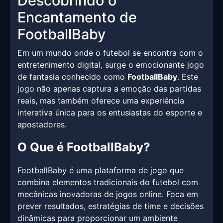
Descobrindo o
Encantamento de
FootballBaby
Em um mundo onde o futebol se encontra com o
entretenimento digital, surge o emocionante jogo
de fantasia conhecido como
FootballBaby
. Este
jogo não apenas captura a emoção das partidas
reais, mas também oferece uma experiência
interativa única para os entusiastas do esporte e
apostadores.
O Que é FootballBaby?
FootballBaby é uma plataforma de jogo que
combina elementos tradicionais do futebol com
mecânicas inovadoras de jogos online. Foca em
prever resultados, estratégias de time e decisões
dinâmicas para proporcionar um ambiente