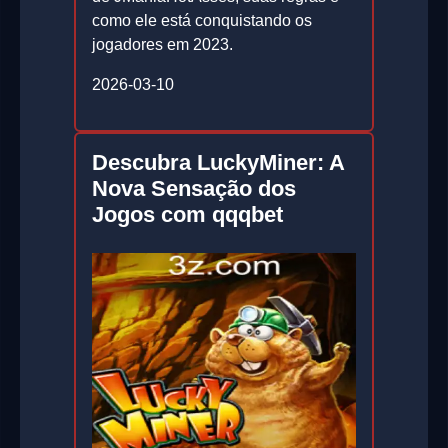
como ele está conquistando os
jogadores em 2023.
2026-03-10
Descubra LuckyMiner: A
Nova Sensação dos
Jogos com qqqbet